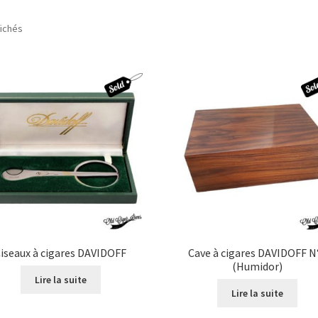
Trié
fichés
du
plus
récent
au
plus
ancien
iseaux à cigares DAVIDOFF
Cave à cigares DAVIDOFF N
(Humidor)
Lire la suite
Lire la suite