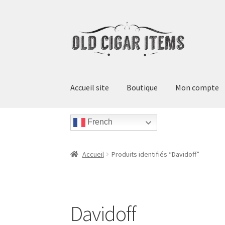
Aller
Aller
à
au
la
contenu
navigation
Accueil site
Boutique
Mon compte
Accueil
Mon compte
Paiement
Panier
Contac
French
Accueil
Produits identifiés “Davidoff”
Davidoff